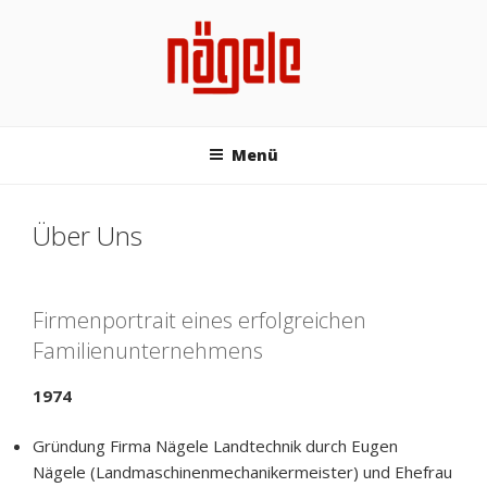
Zum
Inhalt
springen
NÄGELE LAND- UND
GARTENTECHNIK
Menü
Über Uns
Firmenportrait eines erfolgreichen
Familienunternehmens
1974
Gründung Firma Nägele Landtechnik durch Eugen
Nägele (Landmaschinenmechanikermeister) und Ehefrau